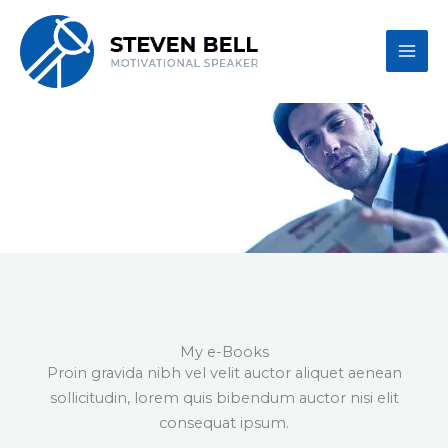
Skip
to
content
Steven's e-Books
My e-Books
Proin gravida nibh vel velit auctor aliquet aenean
sollicitudin, lorem quis bibendum auctor nisi elit
consequat ipsum.