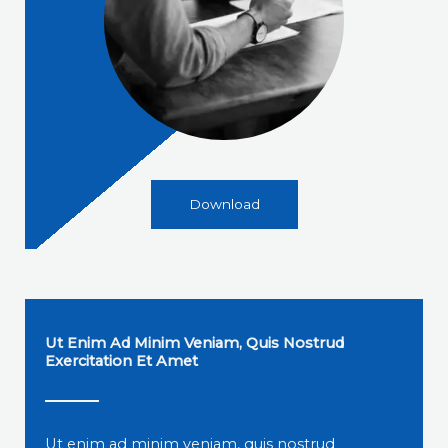
Download
Ut Enim Ad Minim Veniam, Quis Nostrud
Exercitation Et Amet
Ut enim ad minim veniam, quis nostrud