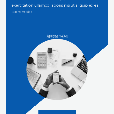
exercitation ullamco laboris nisi ut aliquip ex ea
commodo
Written By
Steven Bell